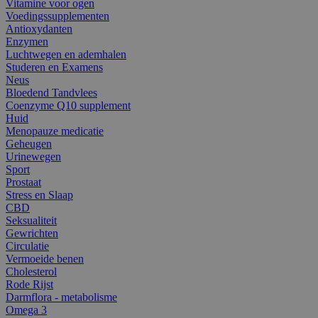
Vitamine voor ogen
Voedingssupplementen
Antioxydanten
Enzymen
Luchtwegen en ademhalen
Studeren en Examens
Neus
Bloedend Tandvlees
Coenzyme Q10 supplement
Huid
Menopauze medicatie
Geheugen
Urinewegen
Sport
Prostaat
Stress en Slaap
CBD
Seksualiteit
Gewrichten
Circulatie
Vermoeide benen
Cholesterol
Rode Rijst
Darmflora - metabolisme
Omega 3