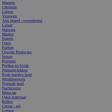
Mannen
Littekens
Lippen
Vrouwen
Anti rimpel - veroudering
Gelaat
Mascara
Masker
Nagels
Ogen
Parfum
Overige Producten
Serum
Psoriasis
Peeling en Scrub
Pigmentvlekken
Rode reactive huid
Wenkbrauwen
Normale huid
Nachtcreme
Make-up
Ogen materiaal
Brillen
Creme - gel
Lenzen