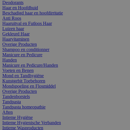
Deodorants
Haar en Hoofdhuid
Beschadigd haar en hoofdirritatie
Anti Roos
Haaruitval en Futloos Haar
Luizen haar
Gekleurd Haar
Haarvitaminen
Overige Producten
Shampoo en conditionner
Manicure en Pedicure
Handen
Manicure en Pedicure/Handen
Voeten en Benen
Mond en Tandhygiëne
Kunstgebit Toebehoren
Mondspoeling en Flosmiddel
Overige Producten
Tandenborstels
Tandpasta
Tandpasta homeopathie
Aften
Intieme Hygiëne
Intieme Hygienische Verbanden
Intieme Wasproducten