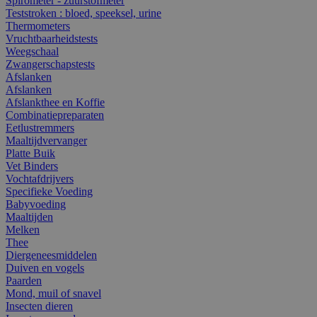
Spirometer - zuurstofmeter
Teststroken : bloed, speeksel, urine
Thermometers
Vruchtbaarheidstests
Weegschaal
Zwangerschapstests
Afslanken
Afslanken
Afslankthee en Koffie
Combinatiepreparaten
Eetlustremmers
Maaltijdvervanger
Platte Buik
Vet Binders
Vochtafdrijvers
Specifieke Voeding
Babyvoeding
Maaltijden
Melken
Thee
Diergeneesmiddelen
Duiven en vogels
Paarden
Mond, muil of snavel
Insecten dieren