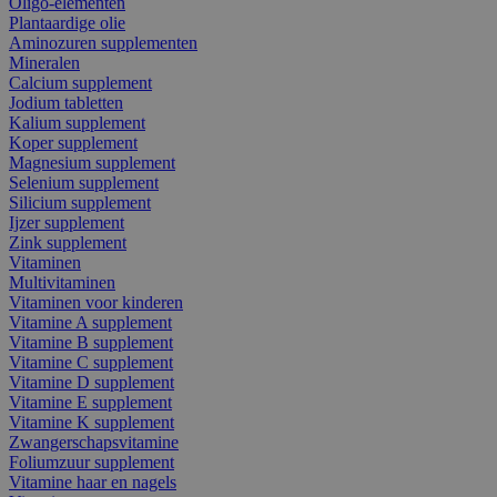
Oligo-elementen
Plantaardige olie
Aminozuren supplementen
Mineralen
Calcium supplement
Jodium tabletten
Kalium supplement
Koper supplement
Magnesium supplement
Selenium supplement
Silicium supplement
Ijzer supplement
Zink supplement
Vitaminen
Multivitaminen
Vitaminen voor kinderen
Vitamine A supplement
Vitamine B supplement
Vitamine C supplement
Vitamine D supplement
Vitamine E supplement
Vitamine K supplement
Zwangerschapsvitamine
Foliumzuur supplement
Vitamine haar en nagels