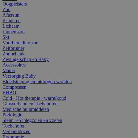
Oogpleisters
Zon
Aftersun
Kinderen
Lichaam
Lippen zon
Ski
Voorbereiding zon
Zelfbruiner
Zonnebank
Zwangerschap en Baby
Accessoires
Mama
Verzorging Baby
Bloedstelping en uitdrogen wonden
Compressen
EHBO
Cold - Hot therapie - warm/koud
Gipsverband en Toebehoren
Medische hulpmiddelen
Podologie
Steun- en inlegzolen en voeten
Toebehoren
Verbanddozen
Ergonomie