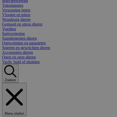
Insectenwerend
Tekentangen
Verzorging beten
Vlooien en teken
Wondzorg dieren
Gemoed en stress dieren
Voeding
Spijsvertering
Supplementen dieren
Ontworming en parasieten
Spieren en gewrichten dieren
Accessoires dieren
Ogen en oren dieren
Vacht, huid of pluimen
Zoeken
Menu sluiten