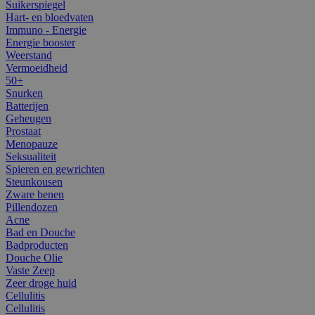
Suikerspiegel
Hart- en bloedvaten
Immuno - Energie
Energie booster
Weerstand
Vermoeidheid
50+
Snurken
Batterijen
Geheugen
Prostaat
Menopauze
Seksualiteit
Spieren en gewrichten
Steunkousen
Zware benen
Pillendozen
Acne
Bad en Douche
Badproducten
Douche Olie
Vaste Zeep
Zeer droge huid
Cellulitis
Cellulitis