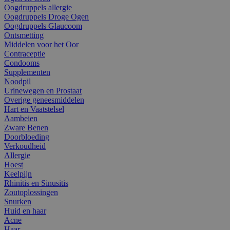
Oogdruppels allergie
Oogdruppels Droge Ogen
Oogdruppels Glaucoom
Ontsmetting
Middelen voor het Oor
Contraceptie
Condooms
Supplementen
Noodpil
Urinewegen en Prostaat
Overige geneesmiddelen
Hart en Vaatstelsel
Aambeien
Zware Benen
Doorbloeding
Verkoudheid
Allergie
Hoest
Keelpijn
Rhinitis en Sinusitis
Zoutoplossingen
Snurken
Huid en haar
Acne
Haar