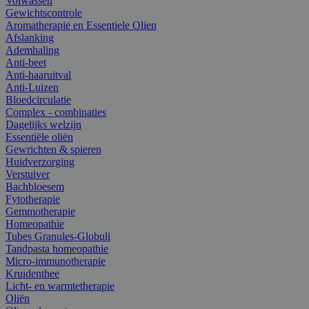
Volwassen
Gewichtscontrole
Aromatherapie en Essentiele Olien
Afslanking
Ademhaling
Anti-beet
Anti-haaruitval
Anti-Luizen
Bloedcirculatie
Complex - combinaties
Dagelijks welzijn
Essentiële oliën
Gewrichten & spieren
Huidverzorging
Verstuiver
Bachbloesem
Fytotherapie
Gemmotherapie
Homeopathie
Tubes Granules-Globuli
Tandpasta homeopathie
Micro-immunotherapie
Kruidenthee
Licht- en warmtetherapie
Oliën