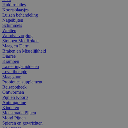
Huidirritaties
Koortsblaasjes
Luizen behandeling
Nagelbijten
Schimmels
Wratten
Wondverzorging
Stoppen Met Roken
Maag en Darm
Braken en Misselijkheid
Diarree
Krampen
Laxeeringsmiddelen
Levertherapie
Maagzuur
Probiotica supplement
Reisapotheek
Ontwormen
Pijn en Koorts
Antimigraine
Kinderen
Menstruatie Pijnen
Mond Pijnen
Spieren en gewrichten