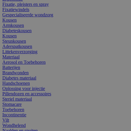
Fixatie, pleisters en spray
Fixatiewindels
Gespecialiseerde wondzorg
Kousen
Armkousen
Diabeteskousen
Kousen
Steunkousen
Aderspatkousen
Littekenverzorging
Materiaal
Aerosol en Toebehoren
Batterijen
Brandwonden
Diabetes materiaal
Handschoenen
Oplossing voor injectie
Pillendozen en accessoires
Steriel materiaal
Stomacare
Toebehoren
Incontinentie
Vilt
Wondhelend
Naalden en spuiten