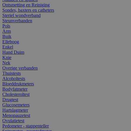
Ontsmetting en Reiniging
Sondes, baxters en catheters
Steriel wondverband
Steunverbanden
Pols
Arm
Buik
Elleboog
Enkel
Hand Duim
Knie
Nek
Overige verbanden
Thuistests
Alcoholtests
Bloeddrukmeters
Bodyfatmeter
Cholesteroltest
Drugtest
Glucosemeters
Hartslagmeter
Menopauzetest
Ovulatietest
Pedometer - stappenteller