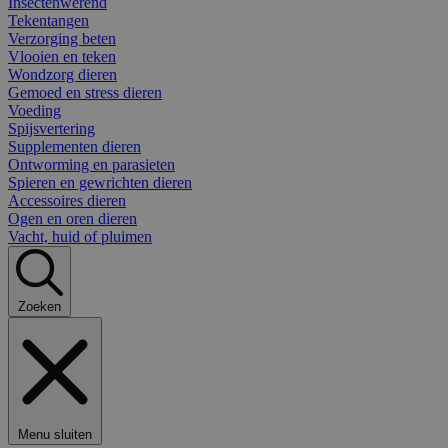
Insectenwerend
Tekentangen
Verzorging beten
Vlooien en teken
Wondzorg dieren
Gemoed en stress dieren
Voeding
Spijsvertering
Supplementen dieren
Ontworming en parasieten
Spieren en gewrichten dieren
Accessoires dieren
Ogen en oren dieren
Vacht, huid of pluimen
Zoeken
Menu sluiten