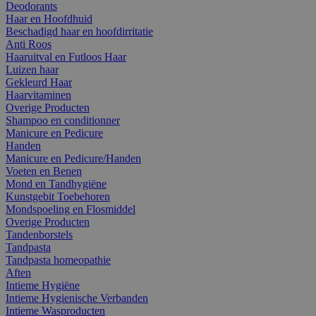
Deodorants
Haar en Hoofdhuid
Beschadigd haar en hoofdirritatie
Anti Roos
Haaruitval en Futloos Haar
Luizen haar
Gekleurd Haar
Haarvitaminen
Overige Producten
Shampoo en conditionner
Manicure en Pedicure
Handen
Manicure en Pedicure/Handen
Voeten en Benen
Mond en Tandhygiëne
Kunstgebit Toebehoren
Mondspoeling en Flosmiddel
Overige Producten
Tandenborstels
Tandpasta
Tandpasta homeopathie
Aften
Intieme Hygiëne
Intieme Hygienische Verbanden
Intieme Wasproducten