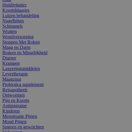
Huidirritaties
Koortsblaasjes
Luizen behandeling
Nagelbijten
Schimmels
Wratten
Wondverzorging
Stoppen Met Roken
Maag en Darm
Braken en Misselijkheid
Diarree
Krampen
Laxeeringsmiddelen
Levertherapie
Maagzuur
Probiotica supplement
Reisapotheek
Ontwormen
Pijn en Koorts
Antimigraine
Kinderen
Menstruatie Pijnen
Mond Pijnen
Spieren en gewrichten