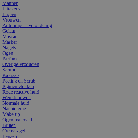
Mannen
Littekens
Lippen
Vrouwen
Anti rimpel - veroudering
Gelaat
Mascara
Masker
Nagels
Ogen
Parfum
Overige Producten
Serum
Psoriasis
Peeling en Scrub
Pigmentvlekken
Rode reactive huid
Wenkbrauwen
Normale huid
Nachtcreme
Make-up
Ogen materiaal
Brillen
Creme - gel
Lenzen