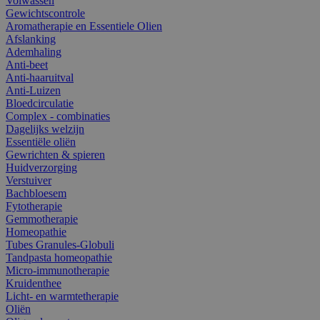
Volwassen
Gewichtscontrole
Aromatherapie en Essentiele Olien
Afslanking
Ademhaling
Anti-beet
Anti-haaruitval
Anti-Luizen
Bloedcirculatie
Complex - combinaties
Dagelijks welzijn
Essentiële oliën
Gewrichten & spieren
Huidverzorging
Verstuiver
Bachbloesem
Fytotherapie
Gemmotherapie
Homeopathie
Tubes Granules-Globuli
Tandpasta homeopathie
Micro-immunotherapie
Kruidenthee
Licht- en warmtetherapie
Oliën