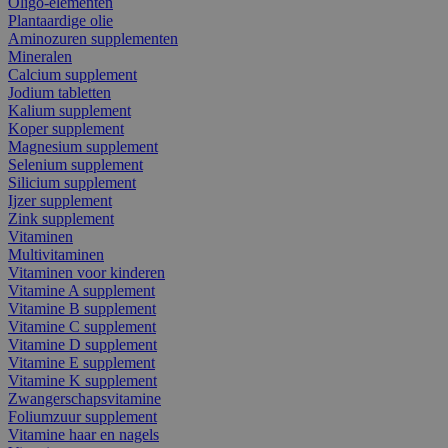
Oligo-elementen
Plantaardige olie
Aminozuren supplementen
Mineralen
Calcium supplement
Jodium tabletten
Kalium supplement
Koper supplement
Magnesium supplement
Selenium supplement
Silicium supplement
Ijzer supplement
Zink supplement
Vitaminen
Multivitaminen
Vitaminen voor kinderen
Vitamine A supplement
Vitamine B supplement
Vitamine C supplement
Vitamine D supplement
Vitamine E supplement
Vitamine K supplement
Zwangerschapsvitamine
Foliumzuur supplement
Vitamine haar en nagels