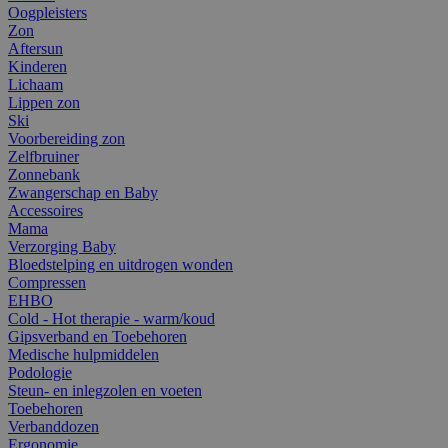
Oogpleisters
Zon
Aftersun
Kinderen
Lichaam
Lippen zon
Ski
Voorbereiding zon
Zelfbruiner
Zonnebank
Zwangerschap en Baby
Accessoires
Mama
Verzorging Baby
Bloedstelping en uitdrogen wonden
Compressen
EHBO
Cold - Hot therapie - warm/koud
Gipsverband en Toebehoren
Medische hulpmiddelen
Podologie
Steun- en inlegzolen en voeten
Toebehoren
Verbanddozen
Ergonomie