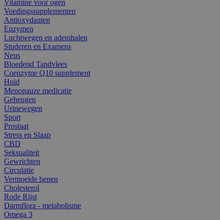
Vitamine voor ogen
Voedingssupplementen
Antioxydanten
Enzymen
Luchtwegen en ademhalen
Studeren en Examens
Neus
Bloedend Tandvlees
Coenzyme Q10 supplement
Huid
Menopauze medicatie
Geheugen
Urinewegen
Sport
Prostaat
Stress en Slaap
CBD
Seksualiteit
Gewrichten
Circulatie
Vermoeide benen
Cholesterol
Rode Rijst
Darmflora - metabolisme
Omega 3