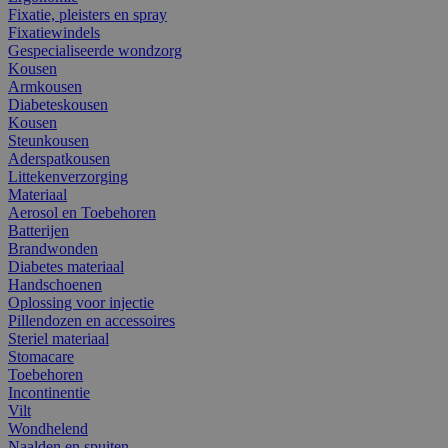
Fixatie, pleisters en spray
Fixatiewindels
Gespecialiseerde wondzorg
Kousen
Armkousen
Diabeteskousen
Kousen
Steunkousen
Aderspatkousen
Littekenverzorging
Materiaal
Aerosol en Toebehoren
Batterijen
Brandwonden
Diabetes materiaal
Handschoenen
Oplossing voor injectie
Pillendozen en accessoires
Steriel materiaal
Stomacare
Toebehoren
Incontinentie
Vilt
Wondhelend
Naalden en spuiten