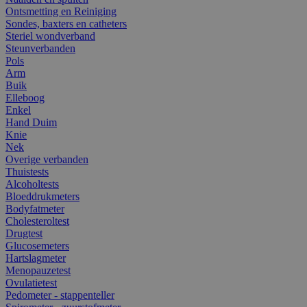
Ontsmetting en Reiniging
Sondes, baxters en catheters
Steriel wondverband
Steunverbanden
Pols
Arm
Buik
Elleboog
Enkel
Hand Duim
Knie
Nek
Overige verbanden
Thuistests
Alcoholtests
Bloeddrukmeters
Bodyfatmeter
Cholesteroltest
Drugtest
Glucosemeters
Hartslagmeter
Menopauzetest
Ovulatietest
Pedometer - stappenteller