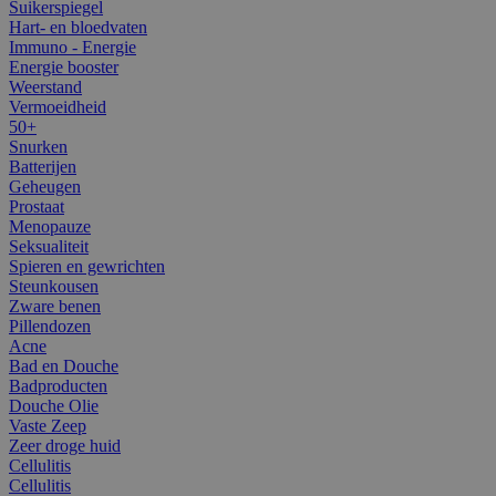
Suikerspiegel
Hart- en bloedvaten
Immuno - Energie
Energie booster
Weerstand
Vermoeidheid
50+
Snurken
Batterijen
Geheugen
Prostaat
Menopauze
Seksualiteit
Spieren en gewrichten
Steunkousen
Zware benen
Pillendozen
Acne
Bad en Douche
Badproducten
Douche Olie
Vaste Zeep
Zeer droge huid
Cellulitis
Cellulitis