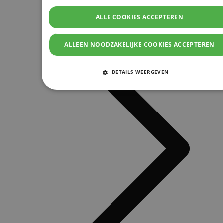
ALLE COOKIES ACCEPTEREN
ALLEEN NOODZAKELIJKE COOKIES ACCEPTEREN
DETAILS WEERGEVEN
STRIKT NOODZAKELIJKE COOKIES
PRESTATIE COOKIES
TARGETING COOKIES
FUNCTIONELE COOKIES
Strikt noodzakelijke cookies
Prestatie cookies