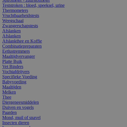
Spirometer - zuurstofmeter
Teststroken : bloed, speeksel, urine
Thermometers
Vruchtbaarheidstests
Weegschaal
Zwangerschapstests
Afslanken
Afslanken
Afslankthee en Koffie
Combinatiepreparaten
Eetlustremmers
Maaltijdvervanger
Platte Buik
Vet Binders
Vochtafdrijvers
Specifieke Voeding
Babyvoeding
Maaltijden
Melken
Thee
Diergeneesmiddelen
Duiven en vogels
Paarden
Mond, muil of snavel
Insecten dieren