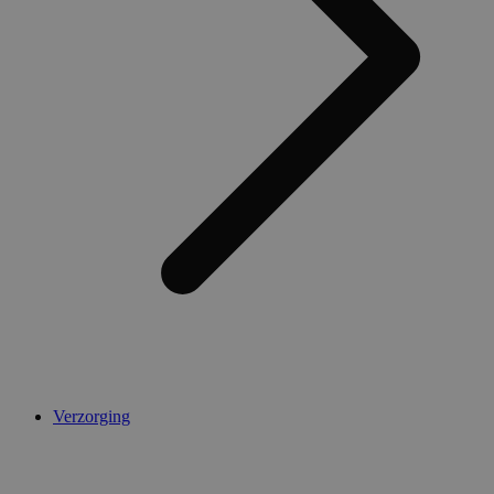
AWSALBCORS
1 week
Amazon.com Inc.
widget-
mediator.zopim.com
CookieScriptConsent
5 maanden 4
CookieScript
weken
.medibib.nl
Verzorging
Aanbieder