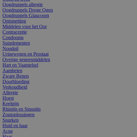
Oogdruppels allergie
Oogdruppels Droge Ogen
Oogdruppels Glaucoom
Ontsmetting
Middelen voor het Oor
Contraceptie
Condooms
Supplementen
Noodpil
Urinewegen en Prostaat
Overige geneesmiddelen
Hart en Vaatstelsel
Aambeien
Zware Benen
Doorbloeding
Verkoudheid
Allergie
Hoest
Keelpijn
Rhinitis en Sinusitis
Zoutoplossingen
Snurken
Huid en haar
Acne
Haar