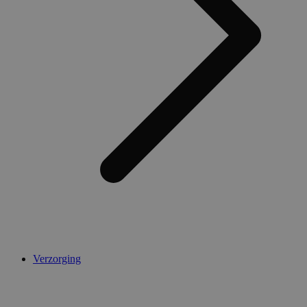
AWSALBCORS
1 week
Amazon.com Inc.
widget-
mediator.zopim.com
CookieScriptConsent
5 maanden 4
CookieScript
weken
.medibib.nl
Verzorging
Aanbieder