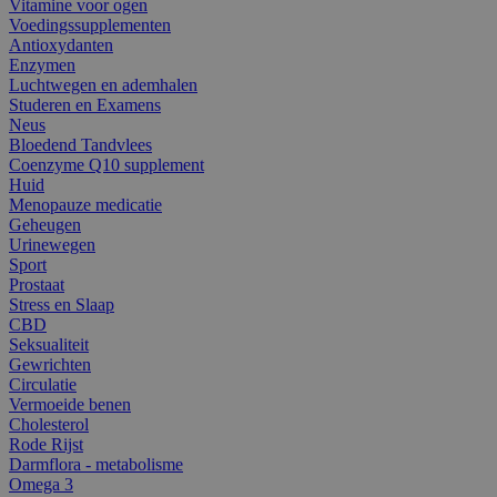
Vitamine voor ogen
Voedingssupplementen
Antioxydanten
Enzymen
Luchtwegen en ademhalen
Studeren en Examens
Neus
Bloedend Tandvlees
Coenzyme Q10 supplement
Huid
Menopauze medicatie
Geheugen
Urinewegen
Sport
Prostaat
Stress en Slaap
CBD
Seksualiteit
Gewrichten
Circulatie
Vermoeide benen
Cholesterol
Rode Rijst
Darmflora - metabolisme
Omega 3