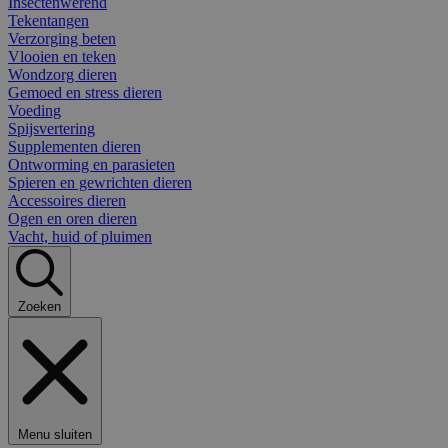
Insectenwerend
Tekentangen
Verzorging beten
Vlooien en teken
Wondzorg dieren
Gemoed en stress dieren
Voeding
Spijsvertering
Supplementen dieren
Ontworming en parasieten
Spieren en gewrichten dieren
Accessoires dieren
Ogen en oren dieren
Vacht, huid of pluimen
Zoeken
Menu sluiten