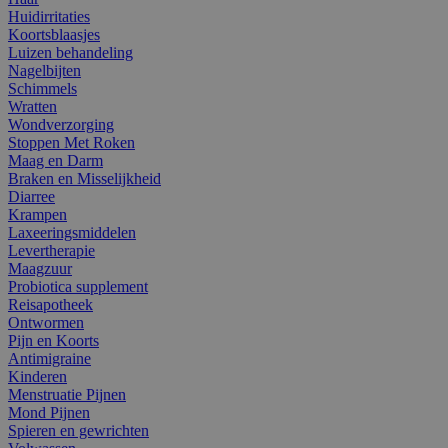
Huidirritaties
Koortsblaasjes
Luizen behandeling
Nagelbijten
Schimmels
Wratten
Wondverzorging
Stoppen Met Roken
Maag en Darm
Braken en Misselijkheid
Diarree
Krampen
Laxeeringsmiddelen
Levertherapie
Maagzuur
Probiotica supplement
Reisapotheek
Ontwormen
Pijn en Koorts
Antimigraine
Kinderen
Menstruatie Pijnen
Mond Pijnen
Spieren en gewrichten