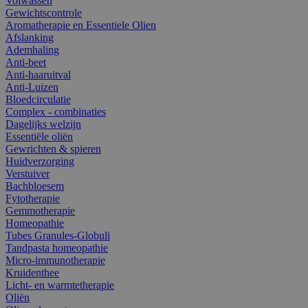
Volwassen
Gewichtscontrole
Aromatherapie en Essentiele Olien
Afslanking
Ademhaling
Anti-beet
Anti-haaruitval
Anti-Luizen
Bloedcirculatie
Complex - combinaties
Dagelijks welzijn
Essentiële oliën
Gewrichten & spieren
Huidverzorging
Verstuiver
Bachbloesem
Fytotherapie
Gemmotherapie
Homeopathie
Tubes Granules-Globuli
Tandpasta homeopathie
Micro-immunotherapie
Kruidenthee
Licht- en warmtetherapie
Oliën