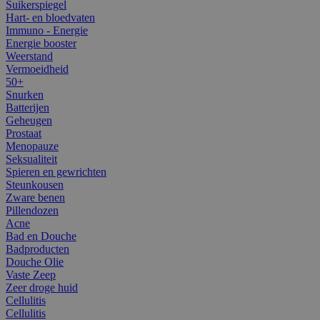
Suikerspiegel
Hart- en bloedvaten
Immuno - Energie
Energie booster
Weerstand
Vermoeidheid
50+
Snurken
Batterijen
Geheugen
Prostaat
Menopauze
Seksualiteit
Spieren en gewrichten
Steunkousen
Zware benen
Pillendozen
Acne
Bad en Douche
Badproducten
Douche Olie
Vaste Zeep
Zeer droge huid
Cellulitis
Cellulitis