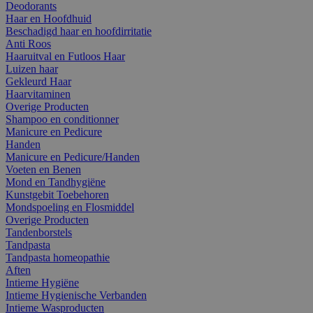
Deodorants
Haar en Hoofdhuid
Beschadigd haar en hoofdirritatie
Anti Roos
Haaruitval en Futloos Haar
Luizen haar
Gekleurd Haar
Haarvitaminen
Overige Producten
Shampoo en conditionner
Manicure en Pedicure
Handen
Manicure en Pedicure/Handen
Voeten en Benen
Mond en Tandhygiëne
Kunstgebit Toebehoren
Mondspoeling en Flosmiddel
Overige Producten
Tandenborstels
Tandpasta
Tandpasta homeopathie
Aften
Intieme Hygiëne
Intieme Hygienische Verbanden
Intieme Wasproducten