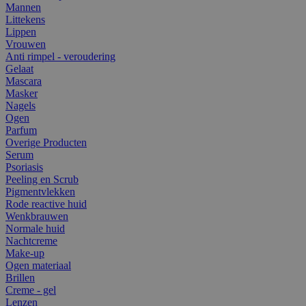
Mannen
Littekens
Lippen
Vrouwen
Anti rimpel - veroudering
Gelaat
Mascara
Masker
Nagels
Ogen
Parfum
Overige Producten
Serum
Psoriasis
Peeling en Scrub
Pigmentvlekken
Rode reactive huid
Wenkbrauwen
Normale huid
Nachtcreme
Make-up
Ogen materiaal
Brillen
Creme - gel
Lenzen