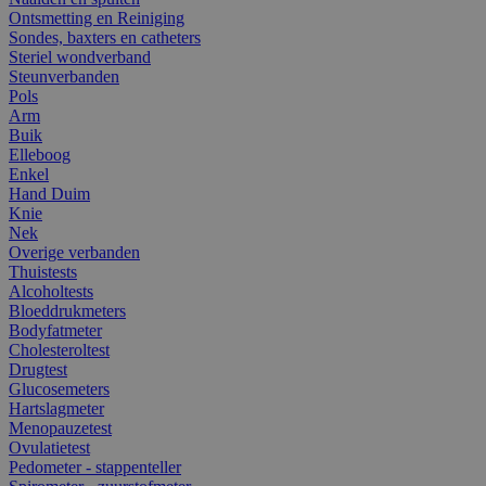
Ontsmetting en Reiniging
Sondes, baxters en catheters
Steriel wondverband
Steunverbanden
Pols
Arm
Buik
Elleboog
Enkel
Hand Duim
Knie
Nek
Overige verbanden
Thuistests
Alcoholtests
Bloeddrukmeters
Bodyfatmeter
Cholesteroltest
Drugtest
Glucosemeters
Hartslagmeter
Menopauzetest
Ovulatietest
Pedometer - stappenteller