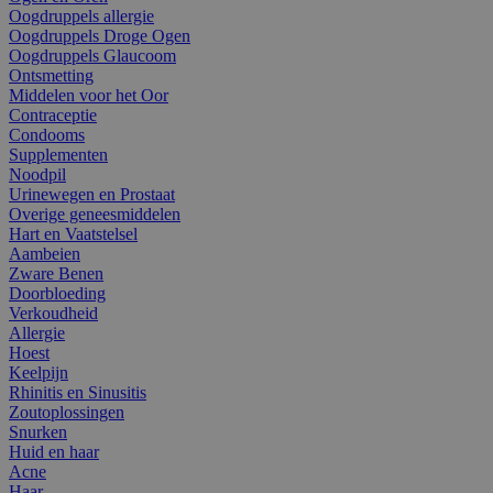
Oogdruppels allergie
Oogdruppels Droge Ogen
Oogdruppels Glaucoom
Ontsmetting
Middelen voor het Oor
Contraceptie
Condooms
Supplementen
Noodpil
Urinewegen en Prostaat
Overige geneesmiddelen
Hart en Vaatstelsel
Aambeien
Zware Benen
Doorbloeding
Verkoudheid
Allergie
Hoest
Keelpijn
Rhinitis en Sinusitis
Zoutoplossingen
Snurken
Huid en haar
Acne
Haar