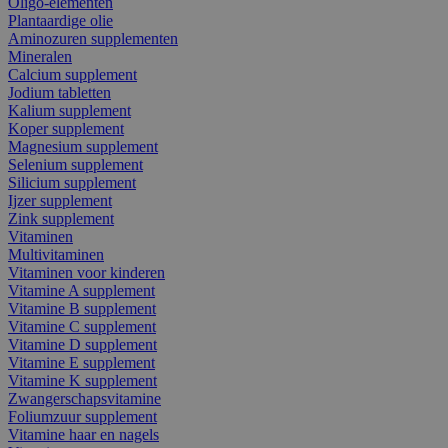
Oligo-elementen
Plantaardige olie
Aminozuren supplementen
Mineralen
Calcium supplement
Jodium tabletten
Kalium supplement
Koper supplement
Magnesium supplement
Selenium supplement
Silicium supplement
Ijzer supplement
Zink supplement
Vitaminen
Multivitaminen
Vitaminen voor kinderen
Vitamine A supplement
Vitamine B supplement
Vitamine C supplement
Vitamine D supplement
Vitamine E supplement
Vitamine K supplement
Zwangerschapsvitamine
Foliumzuur supplement
Vitamine haar en nagels