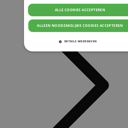
ALLE COOKIES ACCEPTEREN
ALLEEN NOODZAKELIJKE COOKIES ACCEPTEREN
DETAILS WEERGEVEN
STRIKT NOODZAKELIJKE COOKIES
PRESTATIE COOKIES
TARGETING COOKIES
FUNCTIONELE COOKIES
Strikt noodzakelijke cookies
Prestatie cookies