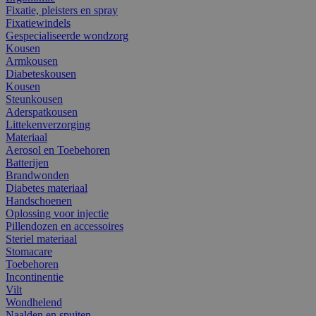
Fixatie, pleisters en spray
Fixatiewindels
Gespecialiseerde wondzorg
Kousen
Armkousen
Diabeteskousen
Kousen
Steunkousen
Aderspatkousen
Littekenverzorging
Materiaal
Aerosol en Toebehoren
Batterijen
Brandwonden
Diabetes materiaal
Handschoenen
Oplossing voor injectie
Pillendozen en accessoires
Steriel materiaal
Stomacare
Toebehoren
Incontinentie
Vilt
Wondhelend
Naalden en spuiten