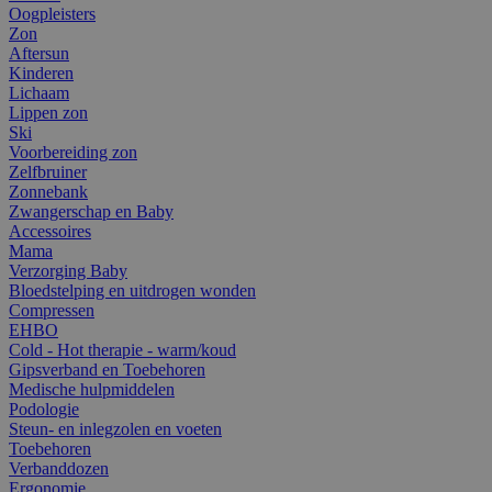
Oogpleisters
Zon
Aftersun
Kinderen
Lichaam
Lippen zon
Ski
Voorbereiding zon
Zelfbruiner
Zonnebank
Zwangerschap en Baby
Accessoires
Mama
Verzorging Baby
Bloedstelping en uitdrogen wonden
Compressen
EHBO
Cold - Hot therapie - warm/koud
Gipsverband en Toebehoren
Medische hulpmiddelen
Podologie
Steun- en inlegzolen en voeten
Toebehoren
Verbanddozen
Ergonomie