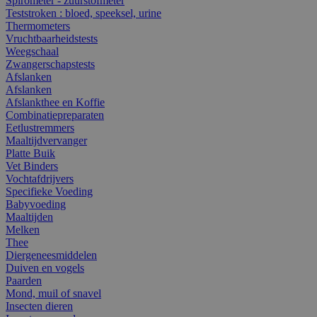
Spirometer - zuurstofmeter
Teststroken : bloed, speeksel, urine
Thermometers
Vruchtbaarheidstests
Weegschaal
Zwangerschapstests
Afslanken
Afslanken
Afslankthee en Koffie
Combinatiepreparaten
Eetlustremmers
Maaltijdvervanger
Platte Buik
Vet Binders
Vochtafdrijvers
Specifieke Voeding
Babyvoeding
Maaltijden
Melken
Thee
Diergeneesmiddelen
Duiven en vogels
Paarden
Mond, muil of snavel
Insecten dieren