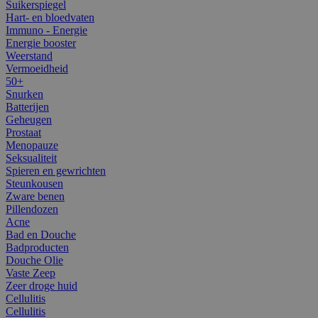
Suikerspiegel
Hart- en bloedvaten
Immuno - Energie
Energie booster
Weerstand
Vermoeidheid
50+
Snurken
Batterijen
Geheugen
Prostaat
Menopauze
Seksualiteit
Spieren en gewrichten
Steunkousen
Zware benen
Pillendozen
Acne
Bad en Douche
Badproducten
Douche Olie
Vaste Zeep
Zeer droge huid
Cellulitis
Cellulitis