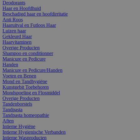
Deodorants
Haar en Hoofdhuid
Beschadigd haar en hoofdirritatie
Anti Roos
Haaruitval en Futloos Haar
Luizen haar
Gekleurd Haar
Haarvitaminen
Overige Producten
Shampoo en conditionner
Manicure en Pedicure
Handen
Manicure en Pedicure/Handen
Voeten en Benen
Mond en Tandhygiëne
Kunstgebit Toebehoren
Mondspoeling en Flosmiddel
Overige Producten
Tandenborstels
Tandpasta
Tandpasta homeopathie
Aften
Intieme Hygiëne
Intieme Hygienische Verbanden
Intieme Wasproducten