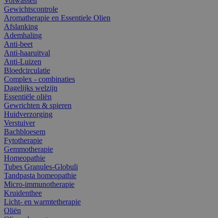
Volwassen
Gewichtscontrole
Aromatherapie en Essentiele Olien
Afslanking
Ademhaling
Anti-beet
Anti-haaruitval
Anti-Luizen
Bloedcirculatie
Complex - combinaties
Dagelijks welzijn
Essentiële oliën
Gewrichten & spieren
Huidverzorging
Verstuiver
Bachbloesem
Fytotherapie
Gemmotherapie
Homeopathie
Tubes Granules-Globuli
Tandpasta homeopathie
Micro-immunotherapie
Kruidenthee
Licht- en warmtetherapie
Oliën