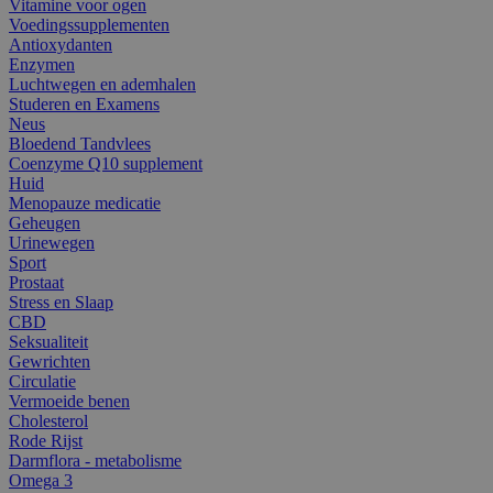
Vitamine voor ogen
Voedingssupplementen
Antioxydanten
Enzymen
Luchtwegen en ademhalen
Studeren en Examens
Neus
Bloedend Tandvlees
Coenzyme Q10 supplement
Huid
Menopauze medicatie
Geheugen
Urinewegen
Sport
Prostaat
Stress en Slaap
CBD
Seksualiteit
Gewrichten
Circulatie
Vermoeide benen
Cholesterol
Rode Rijst
Darmflora - metabolisme
Omega 3