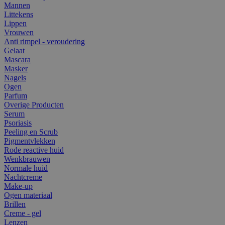
Mannen
Littekens
Lippen
Vrouwen
Anti rimpel - veroudering
Gelaat
Mascara
Masker
Nagels
Ogen
Parfum
Overige Producten
Serum
Psoriasis
Peeling en Scrub
Pigmentvlekken
Rode reactive huid
Wenkbrauwen
Normale huid
Nachtcreme
Make-up
Ogen materiaal
Brillen
Creme - gel
Lenzen