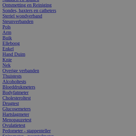
Ontsmetting en Reiniging
Sondes, baxters en catheters
Steriel wondverband
Steunverbanden
Pols
Arm
Buik
Elleboog
Enkel
Hand Duim
Knie
Nek
Overige verbanden
Thuistests
Alcoholtests
Bloeddrukmeters
Bodyfatmeter
Cholesteroltest
Drugtest
Glucosemeters
Hartslagmeter
Menopauzetest
Ovulatietest
Pedometer - stappenteller