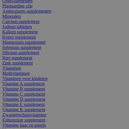
Oligo-elementen
Plantaardige olie
Aminozuren supplementen
Mineralen
Calcium supplement
Jodium tabletten
Kalium supplement
Koper supplement
Magnesium supplement
Selenium supplement
Silicium supplement
Ijzer supplement
Zink supplement
Vitaminen
Multivitaminen
Vitaminen voor kinderen
Vitamine A supplement
Vitamine B supplement
Vitamine C supplement
Vitamine D supplement
Vitamine E supplement
Vitamine K supplement
Zwangerschapsvitamine
Foliumzuur supplement
Vitamine haar en nagels