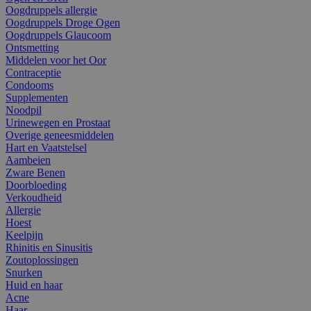
Oogdruppels allergie
Oogdruppels Droge Ogen
Oogdruppels Glaucoom
Ontsmetting
Middelen voor het Oor
Contraceptie
Condooms
Supplementen
Noodpil
Urinewegen en Prostaat
Overige geneesmiddelen
Hart en Vaatstelsel
Aambeien
Zware Benen
Doorbloeding
Verkoudheid
Allergie
Hoest
Keelpijn
Rhinitis en Sinusitis
Zoutoplossingen
Snurken
Huid en haar
Acne
Haar