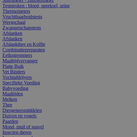
Spirometer - zuurstofmeter
Teststroken : bloed, speeksel, urine
Thermometers
Vruchtbaarheidstests
Weegschaal
Zwangerschapstests
Afslanken
Afslanken
Afslankthee en Koffie
Combinatiepreparaten
Eetlustremmers
Maaltijdvervanger
Platte Buik
Vet Binders
Vochtafdrijvers
Specifieke Voeding
Babyvoeding
Maaltijden
Melken
Thee
Diergeneesmiddelen
Duiven en vogels
Paarden
Mond, muil of snavel
Insecten dieren