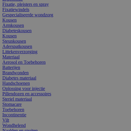
Fixatie, pleisters en spray
Fixatiewindels
Gespecialiseerde wondzorg
Kousen
Armkousen
Diabeteskousen
Kousen
Steunkousen
Aderspatkousen
Littekenverzorging
Materiaal
Aerosol en Toebehoren
Batterijen
Brandwonden
Diabetes materiaal
Handschoenen
Oplossing voor injectie
Pillendozen en accessoires
Steriel materiaal
Stomacare
Toebehoren
Incontinentie
Vilt
Wondhelend
Naalden en spuiten