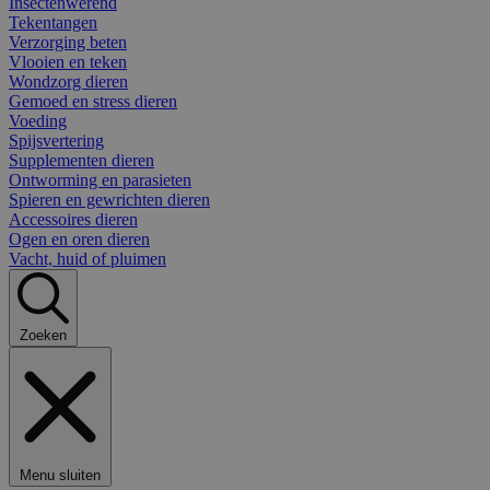
Insectenwerend
Tekentangen
Verzorging beten
Vlooien en teken
Wondzorg dieren
Gemoed en stress dieren
Voeding
Spijsvertering
Supplementen dieren
Ontworming en parasieten
Spieren en gewrichten dieren
Accessoires dieren
Ogen en oren dieren
Vacht, huid of pluimen
Zoeken
Menu sluiten