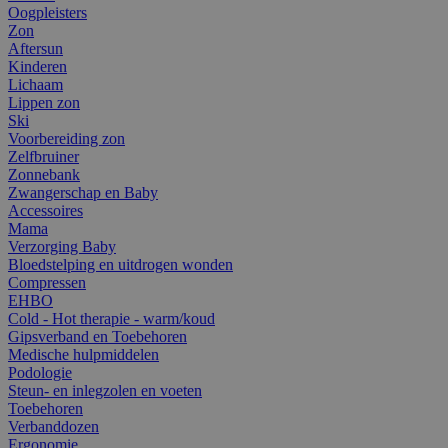
Oogpleisters
Zon
Aftersun
Kinderen
Lichaam
Lippen zon
Ski
Voorbereiding zon
Zelfbruiner
Zonnebank
Zwangerschap en Baby
Accessoires
Mama
Verzorging Baby
Bloedstelping en uitdrogen wonden
Compressen
EHBO
Cold - Hot therapie - warm/koud
Gipsverband en Toebehoren
Medische hulpmiddelen
Podologie
Steun- en inlegzolen en voeten
Toebehoren
Verbanddozen
Ergonomie