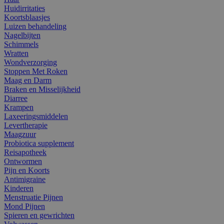
Huidirritaties
Koortsblaasjes
Luizen behandeling
Nagelbijten
Schimmels
Wratten
Wondverzorging
Stoppen Met Roken
Maag en Darm
Braken en Misselijkheid
Diarree
Krampen
Laxeeringsmiddelen
Levertherapie
Maagzuur
Probiotica supplement
Reisapotheek
Ontwormen
Pijn en Koorts
Antimigraine
Kinderen
Menstruatie Pijnen
Mond Pijnen
Spieren en gewrichten