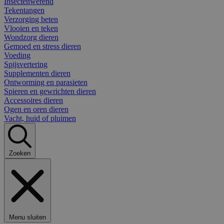
Insectenwerend
Tekentangen
Verzorging beten
Vlooien en teken
Wondzorg dieren
Gemoed en stress dieren
Voeding
Spijsvertering
Supplementen dieren
Ontworming en parasieten
Spieren en gewrichten dieren
Accessoires dieren
Ogen en oren dieren
Vacht, huid of pluimen
Zoeken
Menu sluiten