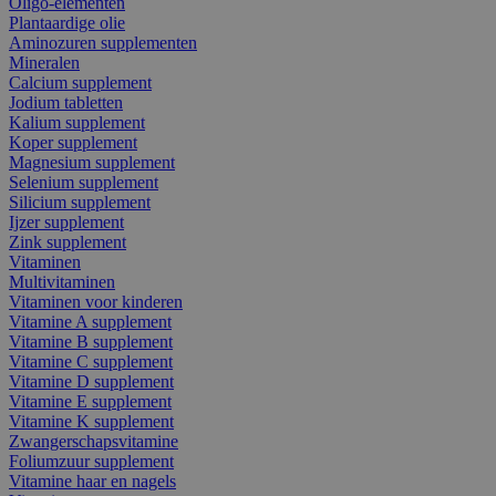
Oligo-elementen
Plantaardige olie
Aminozuren supplementen
Mineralen
Calcium supplement
Jodium tabletten
Kalium supplement
Koper supplement
Magnesium supplement
Selenium supplement
Silicium supplement
Ijzer supplement
Zink supplement
Vitaminen
Multivitaminen
Vitaminen voor kinderen
Vitamine A supplement
Vitamine B supplement
Vitamine C supplement
Vitamine D supplement
Vitamine E supplement
Vitamine K supplement
Zwangerschapsvitamine
Foliumzuur supplement
Vitamine haar en nagels