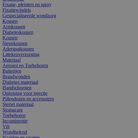
Fixatie, pleisters en spray
Fixatiewindels
Gespecialiseerde wondzorg
Kousen
Armkousen
Diabeteskousen
Kousen
Steunkousen
Aderspatkousen
Littekenverzorging
Materiaal
Aerosol en Toebehoren
Batterijen
Brandwonden
Diabetes materiaal
Handschoenen
Oplossing voor injectie
Pillendozen en accessoires
Steriel materiaal
Stomacare
Toebehoren
Incontinentie
Vilt
Wondhelend
Naalden en spuiten