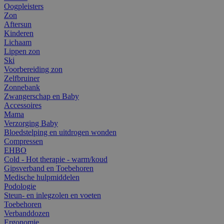
Oogpleisters
Zon
Aftersun
Kinderen
Lichaam
Lippen zon
Ski
Voorbereiding zon
Zelfbruiner
Zonnebank
Zwangerschap en Baby
Accessoires
Mama
Verzorging Baby
Bloedstelping en uitdrogen wonden
Compressen
EHBO
Cold - Hot therapie - warm/koud
Gipsverband en Toebehoren
Medische hulpmiddelen
Podologie
Steun- en inlegzolen en voeten
Toebehoren
Verbanddozen
Ergonomie