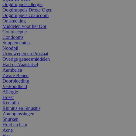
Oogdruppels allergie
Oogdruppels Droge Ogen
Oogdruppels Glaucoom
Ontsmetting
Middelen voor het Oor
Contraceptie
Condooms
Supplementen
Noodpil
Urinewegen en Prostaat
Overige geneesmiddelen
Hart en Vaatstelsel
Aambeien
Zware Benen
Doorbloeding
Verkoudheid
Allergie
Hoest
Keelpijn
Rhinitis en Sinusitis
Zoutoplossingen
Snurken
Huid en haar
Acne
Haar