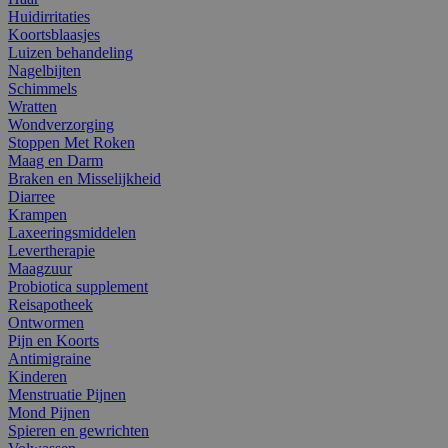
Huidirritaties
Koortsblaasjes
Luizen behandeling
Nagelbijten
Schimmels
Wratten
Wondverzorging
Stoppen Met Roken
Maag en Darm
Braken en Misselijkheid
Diarree
Krampen
Laxeeringsmiddelen
Levertherapie
Maagzuur
Probiotica supplement
Reisapotheek
Ontwormen
Pijn en Koorts
Antimigraine
Kinderen
Menstruatie Pijnen
Mond Pijnen
Spieren en gewrichten