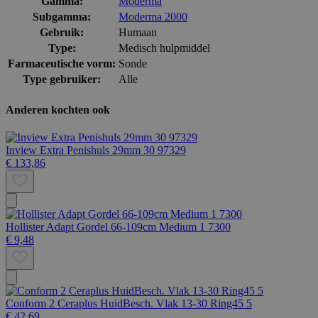
Gamma:
Moderma
Subgamma:
Moderma 2000
Gebruik:
Humaan
Type:
Medisch hulpmiddel
Farmaceutische vorm:
Sonde
Type gebruiker:
Alle
Anderen kochten ook
Inview Extra Penishuls 29mm 30 97329
€ 133,86
Hollister Adapt Gordel 66-109cm Medium 1 7300
€ 9,48
Conform 2 Ceraplus HuidBesch. Vlak 13-30 Ring45 5
€ 42,69