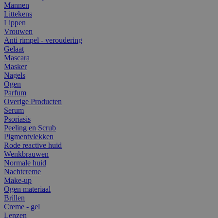
Mannen
Littekens
Lippen
Vrouwen
Anti rimpel - veroudering
Gelaat
Mascara
Masker
Nagels
Ogen
Parfum
Overige Producten
Serum
Psoriasis
Peeling en Scrub
Pigmentvlekken
Rode reactive huid
Wenkbrauwen
Normale huid
Nachtcreme
Make-up
Ogen materiaal
Brillen
Creme - gel
Lenzen