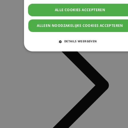
ALLE COOKIES ACCEPTEREN
ALLEEN NOODZAKELIJKE COOKIES ACCEPTEREN
DETAILS WEERGEVEN
STRIKT NOODZAKELIJKE COOKIES
PRESTATIE COOKIES
TARGETING COOKIES
FUNCTIONELE COOKIES
Strikt noodzakelijke cookies
Prestatie cookies