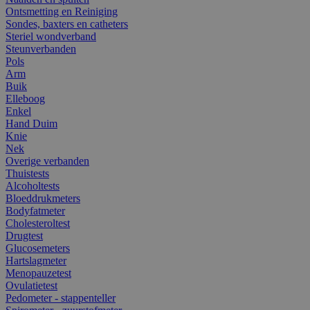
Ontsmetting en Reiniging
Sondes, baxters en catheters
Steriel wondverband
Steunverbanden
Pols
Arm
Buik
Elleboog
Enkel
Hand Duim
Knie
Nek
Overige verbanden
Thuistests
Alcoholtests
Bloeddrukmeters
Bodyfatmeter
Cholesteroltest
Drugtest
Glucosemeters
Hartslagmeter
Menopauzetest
Ovulatietest
Pedometer - stappenteller