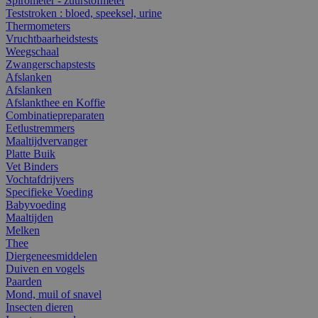
Spirometer - zuurstofmeter
Teststroken : bloed, speeksel, urine
Thermometers
Vruchtbaarheidstests
Weegschaal
Zwangerschapstests
Afslanken
Afslanken
Afslankthee en Koffie
Combinatiepreparaten
Eetlustremmers
Maaltijdvervanger
Platte Buik
Vet Binders
Vochtafdrijvers
Specifieke Voeding
Babyvoeding
Maaltijden
Melken
Thee
Diergeneesmiddelen
Duiven en vogels
Paarden
Mond, muil of snavel
Insecten dieren