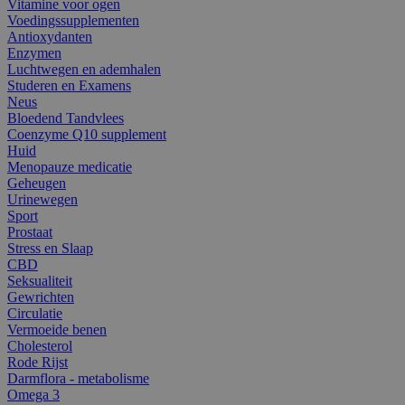
Vitamine voor ogen
Voedingssupplementen
Antioxydanten
Enzymen
Luchtwegen en ademhalen
Studeren en Examens
Neus
Bloedend Tandvlees
Coenzyme Q10 supplement
Huid
Menopauze medicatie
Geheugen
Urinewegen
Sport
Prostaat
Stress en Slaap
CBD
Seksualiteit
Gewrichten
Circulatie
Vermoeide benen
Cholesterol
Rode Rijst
Darmflora - metabolisme
Omega 3