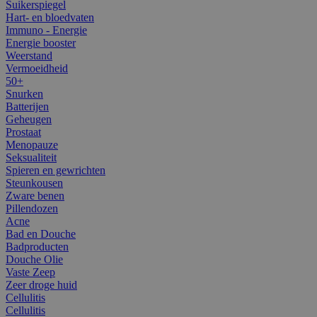
Suikerspiegel
Hart- en bloedvaten
Immuno - Energie
Energie booster
Weerstand
Vermoeidheid
50+
Snurken
Batterijen
Geheugen
Prostaat
Menopauze
Seksualiteit
Spieren en gewrichten
Steunkousen
Zware benen
Pillendozen
Acne
Bad en Douche
Badproducten
Douche Olie
Vaste Zeep
Zeer droge huid
Cellulitis
Cellulitis