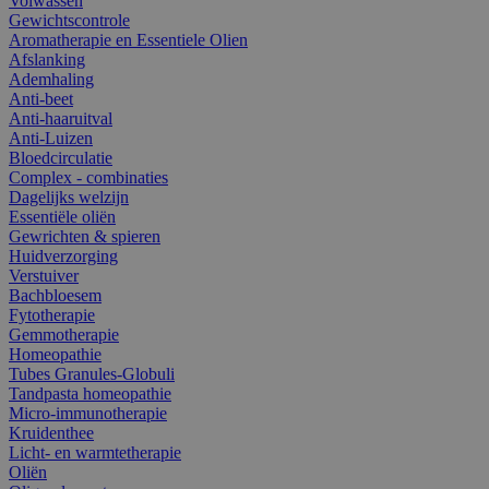
Volwassen
Gewichtscontrole
Aromatherapie en Essentiele Olien
Afslanking
Ademhaling
Anti-beet
Anti-haaruitval
Anti-Luizen
Bloedcirculatie
Complex - combinaties
Dagelijks welzijn
Essentiële oliën
Gewrichten & spieren
Huidverzorging
Verstuiver
Bachbloesem
Fytotherapie
Gemmotherapie
Homeopathie
Tubes Granules-Globuli
Tandpasta homeopathie
Micro-immunotherapie
Kruidenthee
Licht- en warmtetherapie
Oliën