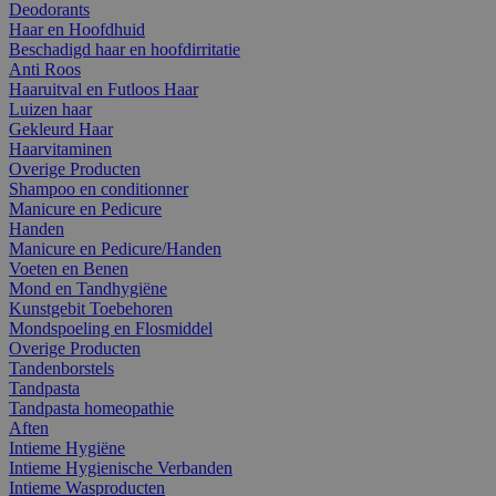
Deodorants
Haar en Hoofdhuid
Beschadigd haar en hoofdirritatie
Anti Roos
Haaruitval en Futloos Haar
Luizen haar
Gekleurd Haar
Haarvitaminen
Overige Producten
Shampoo en conditionner
Manicure en Pedicure
Handen
Manicure en Pedicure/Handen
Voeten en Benen
Mond en Tandhygiëne
Kunstgebit Toebehoren
Mondspoeling en Flosmiddel
Overige Producten
Tandenborstels
Tandpasta
Tandpasta homeopathie
Aften
Intieme Hygiëne
Intieme Hygienische Verbanden
Intieme Wasproducten