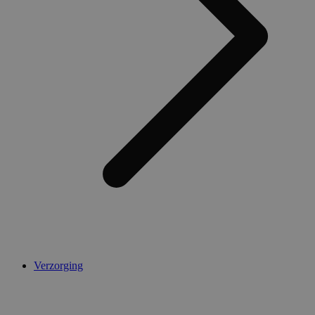
AWSALBCORS
1 week
Amazon.com Inc.
widget-
mediator.zopim.com
CookieScriptConsent
5 maanden 4
CookieScript
weken
.medibib.nl
Verzorging
Aanbieder