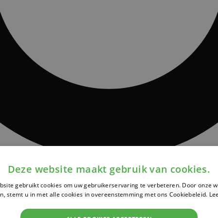
Deze website maakt gebruik van cookies.
site gebruikt cookies om uw gebruikerservaring te verbeteren. Door onze w
n, stemt u in met alle cookies in overeenstemming met ons Cookiebeleid.
Le