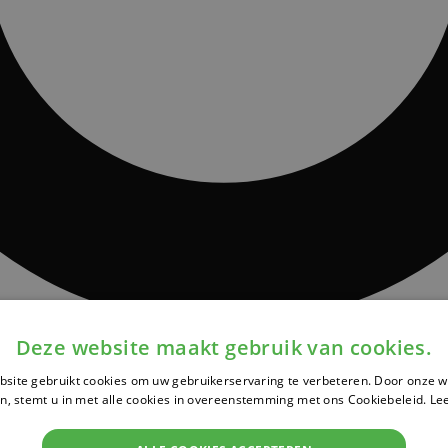
Deze website maakt gebruik van cookies.
site gebruikt cookies om uw gebruikerservaring te verbeteren. Door onze w
n, stemt u in met alle cookies in overeenstemming met ons Cookiebeleid.
Le