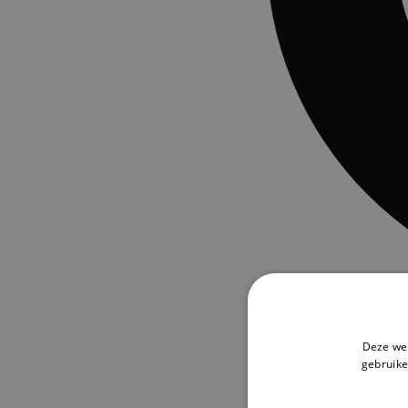
Deze web
gebruike