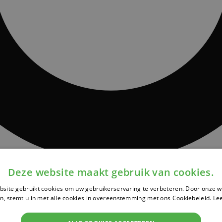
Deze website maakt gebruik van cookies.
site gebruikt cookies om uw gebruikerservaring te verbeteren. Door onze w
n, stemt u in met alle cookies in overeenstemming met ons Cookiebeleid.
Le