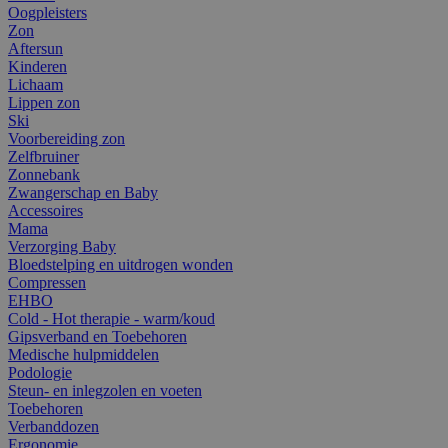
Oogpleisters
Zon
Aftersun
Kinderen
Lichaam
Lippen zon
Ski
Voorbereiding zon
Zelfbruiner
Zonnebank
Zwangerschap en Baby
Accessoires
Mama
Verzorging Baby
Bloedstelping en uitdrogen wonden
Compressen
EHBO
Cold - Hot therapie - warm/koud
Gipsverband en Toebehoren
Medische hulpmiddelen
Podologie
Steun- en inlegzolen en voeten
Toebehoren
Verbanddozen
Ergonomie