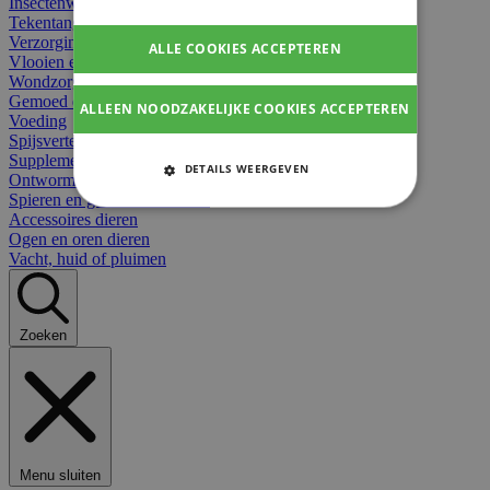
Insectenwerend
Tekentangen
Verzorging beten
ALLE COOKIES ACCEPTEREN
Vlooien en teken
Wondzorg dieren
Gemoed en stress dieren
ALLEEN NOODZAKELIJKE COOKIES ACCEPTEREN
Voeding
Spijsvertering
Supplementen dieren
DETAILS WEERGEVEN
Ontworming en parasieten
Spieren en gewrichten dieren
STRIKT NOODZAKELIJKE
Accessoires dieren
COOKIES
Ogen en oren dieren
Vacht, huid of pluimen
PRESTATIE COOKIES
TARGETING COOKIES
Zoeken
FUNCTIONELE COOKIES
Strikt noodzakelijke cookies
Menu sluiten