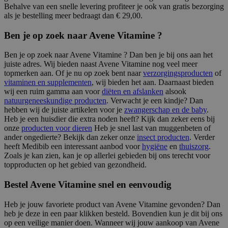
Behalve van een snelle levering profiteer je ook van gratis bezorging
als je bestelling meer bedraagt dan € 29,00.
Ben je op zoek naar Avene Vitamine ?
Ben je op zoek naar Avene Vitamine ? Dan ben je bij ons aan het
juiste adres. Wij bieden naast Avene Vitamine nog veel meer
topmerken aan. Of je nu op zoek bent naar
verzorgingsproducten
of
vitaminen en supplementen
, wij bieden het aan. Daarnaast bieden
wij een ruim gamma aan voor
diëten en afslanken
alsook
natuurgeneeskundige producten
. Verwacht je een kindje? Dan
hebben wij de juiste artikelen voor je
zwangerschap en de baby
.
Heb je een huisdier die extra noden heeft? Kijk dan zeker eens bij
onze
producten voor dieren
Heb je snel last van muggenbeten of
ander ongedierte? Bekijk dan zeker onze
insect producten
. Verder
heeft Medibib een interessant aanbod voor
hygiëne
en
thuiszorg
.
Zoals je kan zien, kan je op allerlei gebieden bij ons terecht voor
topproducten op het gebied van gezondheid.
Bestel Avene Vitamine snel en eenvoudig
Heb je jouw favoriete product van Avene Vitamine gevonden? Dan
heb je deze in een paar klikken besteld. Bovendien kun je dit bij ons
op een veilige manier doen. Wanneer wij jouw aankoop van Avene