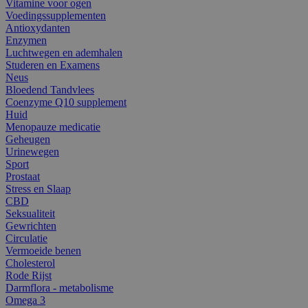
Vitamine voor ogen
Voedingssupplementen
Antioxydanten
Enzymen
Luchtwegen en ademhalen
Studeren en Examens
Neus
Bloedend Tandvlees
Coenzyme Q10 supplement
Huid
Menopauze medicatie
Geheugen
Urinewegen
Sport
Prostaat
Stress en Slaap
CBD
Seksualiteit
Gewrichten
Circulatie
Vermoeide benen
Cholesterol
Rode Rijst
Darmflora - metabolisme
Omega 3