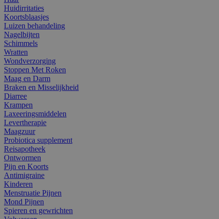
Huidirritaties
Koortsblaasjes
Luizen behandeling
Nagelbijten
Schimmels
Wratten
Wondverzorging
Stoppen Met Roken
Maag en Darm
Braken en Misselijkheid
Diarree
Krampen
Laxeeringsmiddelen
Levertherapie
Maagzuur
Probiotica supplement
Reisapotheek
Ontwormen
Pijn en Koorts
Antimigraine
Kinderen
Menstruatie Pijnen
Mond Pijnen
Spieren en gewrichten