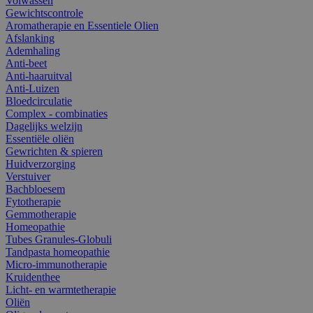
Volwassen
Gewichtscontrole
Aromatherapie en Essentiele Olien
Afslanking
Ademhaling
Anti-beet
Anti-haaruitval
Anti-Luizen
Bloedcirculatie
Complex - combinaties
Dagelijks welzijn
Essentiële oliën
Gewrichten & spieren
Huidverzorging
Verstuiver
Bachbloesem
Fytotherapie
Gemmotherapie
Homeopathie
Tubes Granules-Globuli
Tandpasta homeopathie
Micro-immunotherapie
Kruidenthee
Licht- en warmtetherapie
Oliën