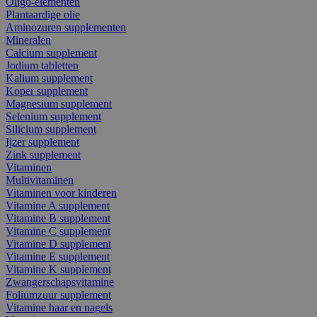
Oligo-elementen
Plantaardige olie
Aminozuren supplementen
Mineralen
Calcium supplement
Jodium tabletten
Kalium supplement
Koper supplement
Magnesium supplement
Selenium supplement
Silicium supplement
Ijzer supplement
Zink supplement
Vitaminen
Multivitaminen
Vitaminen voor kinderen
Vitamine A supplement
Vitamine B supplement
Vitamine C supplement
Vitamine D supplement
Vitamine E supplement
Vitamine K supplement
Zwangerschapsvitamine
Foliumzuur supplement
Vitamine haar en nagels