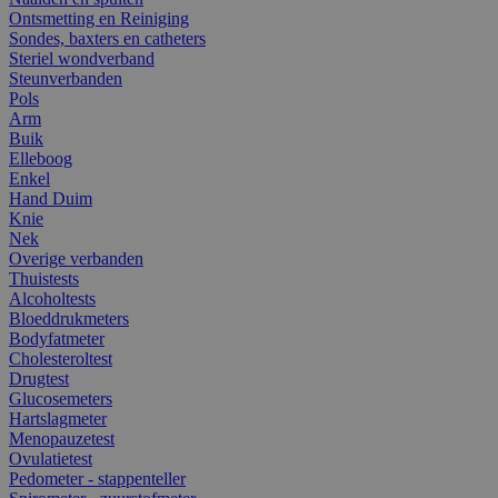
Ontsmetting en Reiniging
Sondes, baxters en catheters
Steriel wondverband
Steunverbanden
Pols
Arm
Buik
Elleboog
Enkel
Hand Duim
Knie
Nek
Overige verbanden
Thuistests
Alcoholtests
Bloeddrukmeters
Bodyfatmeter
Cholesteroltest
Drugtest
Glucosemeters
Hartslagmeter
Menopauzetest
Ovulatietest
Pedometer - stappenteller