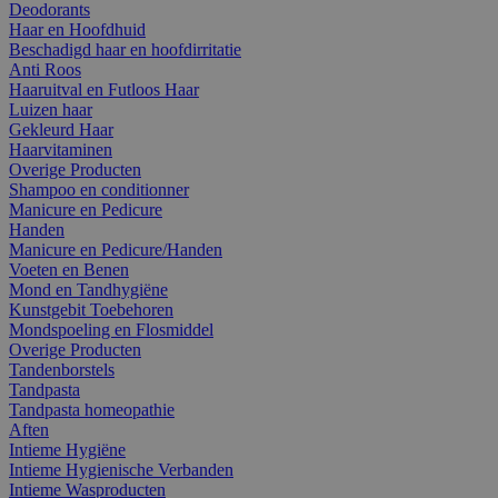
Deodorants
Haar en Hoofdhuid
Beschadigd haar en hoofdirritatie
Anti Roos
Haaruitval en Futloos Haar
Luizen haar
Gekleurd Haar
Haarvitaminen
Overige Producten
Shampoo en conditionner
Manicure en Pedicure
Handen
Manicure en Pedicure/Handen
Voeten en Benen
Mond en Tandhygiëne
Kunstgebit Toebehoren
Mondspoeling en Flosmiddel
Overige Producten
Tandenborstels
Tandpasta
Tandpasta homeopathie
Aften
Intieme Hygiëne
Intieme Hygienische Verbanden
Intieme Wasproducten