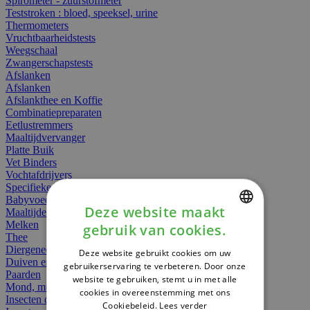
Spirometer - zuurstofmeter
Teststroken : bloed, speeksel, urine
Thermometers
Vruchtbaarheidstests
Weegschaal
Zwangerschapstests
Afslanken
Afslanken
Afslankthee en Koffie
Combinatiepreparaten
Eetlustremmers
Maaltijdvervanger
Platte Buik
Vet Binders
Vochtafdrijvers
Specifieke Voeding
Babyvoeding
Deze website maakt
Maaltijden
Melken
gebruik van cookies.
DUTCH
Thee
Diergeneesmiddelen
Deze website gebruikt cookies om uw
FRENCH
Duiven en vogels
gebruikerservaring te verbeteren. Door onze
Paarden
website te gebruiken, stemt u in met alle
ENGLISH
Mond, muil of snavel
cookies in overeenstemming met ons
Insecten dieren
Cookiebeleid.
Lees verder