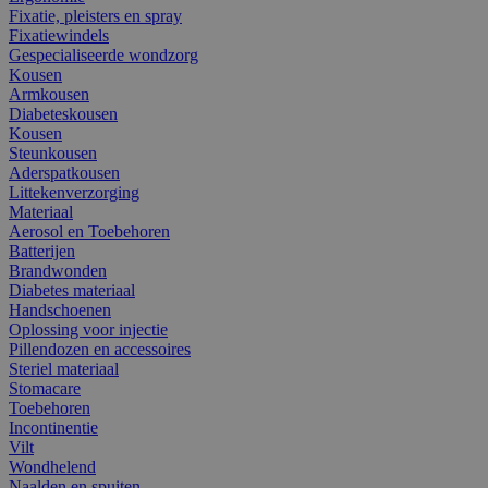
Fixatie, pleisters en spray
Fixatiewindels
Gespecialiseerde wondzorg
Kousen
Armkousen
Diabeteskousen
Kousen
Steunkousen
Aderspatkousen
Littekenverzorging
Materiaal
Aerosol en Toebehoren
Batterijen
Brandwonden
Diabetes materiaal
Handschoenen
Oplossing voor injectie
Pillendozen en accessoires
Steriel materiaal
Stomacare
Toebehoren
Incontinentie
Vilt
Wondhelend
Naalden en spuiten