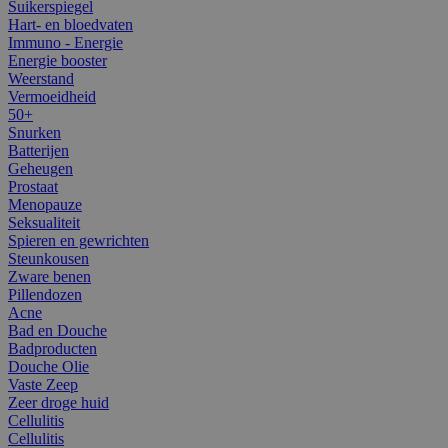
Suikerspiegel
Hart- en bloedvaten
Immuno - Energie
Energie booster
Weerstand
Vermoeidheid
50+
Snurken
Batterijen
Geheugen
Prostaat
Menopauze
Seksualiteit
Spieren en gewrichten
Steunkousen
Zware benen
Pillendozen
Acne
Bad en Douche
Badproducten
Douche Olie
Vaste Zeep
Zeer droge huid
Cellulitis
Cellulitis