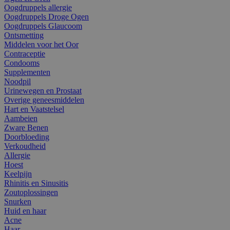
Oogdruppels allergie
Oogdruppels Droge Ogen
Oogdruppels Glaucoom
Ontsmetting
Middelen voor het Oor
Contraceptie
Condooms
Supplementen
Noodpil
Urinewegen en Prostaat
Overige geneesmiddelen
Hart en Vaatstelsel
Aambeien
Zware Benen
Doorbloeding
Verkoudheid
Allergie
Hoest
Keelpijn
Rhinitis en Sinusitis
Zoutoplossingen
Snurken
Huid en haar
Acne
Haar