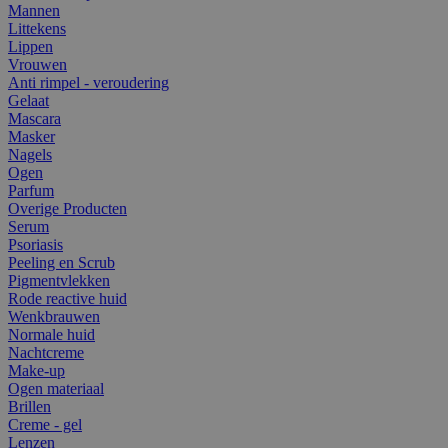
Mannen
Littekens
Lippen
Vrouwen
Anti rimpel - veroudering
Gelaat
Mascara
Masker
Nagels
Ogen
Parfum
Overige Producten
Serum
Psoriasis
Peeling en Scrub
Pigmentvlekken
Rode reactive huid
Wenkbrauwen
Normale huid
Nachtcreme
Make-up
Ogen materiaal
Brillen
Creme - gel
Lenzen