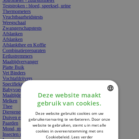
Spirometer - zuurstofmeter
Teststroken : bloed, speeksel, urine
Thermometers
Vruchtbaarheidstests
Weegschaal
Zwangerschapstests
Afslanken
Afslanken
Afslankthee en Koffie
Combinatiepreparaten
Eetlustremmers
Maaltijdvervanger
Platte Buik
Vet Binders
Vochtafdrijvers
Specifieke Voeding
Babyvoeding
Deze website maakt
Maaltijden
Melken
gebruik van cookies.
DUTCH
Thee
Diergeneesmiddelen
Deze website gebruikt cookies om uw
FRENCH
Duiven en vogels
gebruikerservaring te verbeteren. Door onze
Paarden
website te gebruiken, stemt u in met alle
ENGLISH
Mond, muil of snavel
cookies in overeenstemming met ons
Insecten dieren
Cookiebeleid.
Lees verder