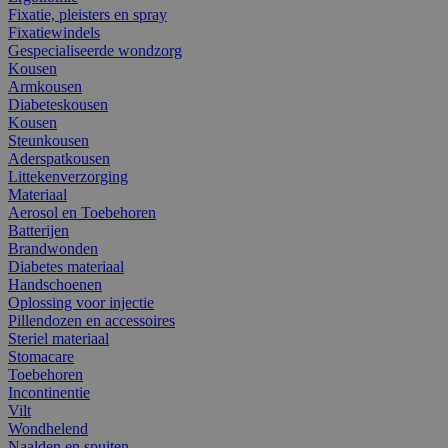
Fixatie, pleisters en spray
Fixatiewindels
Gespecialiseerde wondzorg
Kousen
Armkousen
Diabeteskousen
Kousen
Steunkousen
Aderspatkousen
Littekenverzorging
Materiaal
Aerosol en Toebehoren
Batterijen
Brandwonden
Diabetes materiaal
Handschoenen
Oplossing voor injectie
Pillendozen en accessoires
Steriel materiaal
Stomacare
Toebehoren
Incontinentie
Vilt
Wondhelend
Naalden en spuiten