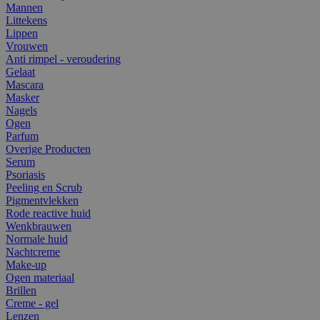
Mannen
Littekens
Lippen
Vrouwen
Anti rimpel - veroudering
Gelaat
Mascara
Masker
Nagels
Ogen
Parfum
Overige Producten
Serum
Psoriasis
Peeling en Scrub
Pigmentvlekken
Rode reactive huid
Wenkbrauwen
Normale huid
Nachtcreme
Make-up
Ogen materiaal
Brillen
Creme - gel
Lenzen