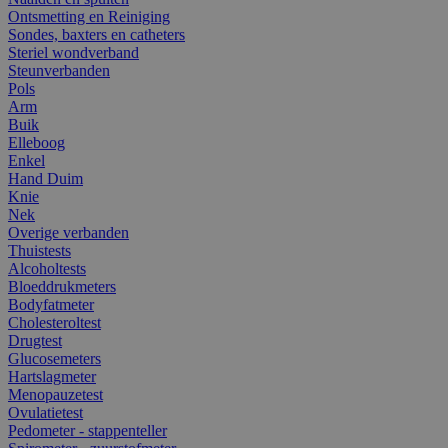
Ontsmetting en Reiniging
Sondes, baxters en catheters
Steriel wondverband
Steunverbanden
Pols
Arm
Buik
Elleboog
Enkel
Hand Duim
Knie
Nek
Overige verbanden
Thuistests
Alcoholtests
Bloeddrukmeters
Bodyfatmeter
Cholesteroltest
Drugtest
Glucosemeters
Hartslagmeter
Menopauzetest
Ovulatietest
Pedometer - stappenteller