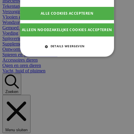
Insectenwerend
Tekentangen
Verzorging beten
ALLE COOKIES ACCEPTEREN
Vlooien en teken
Wondzorg dieren
Gemoed en stress dieren
ALLEEN NOODZAKELIJKE COOKIES ACCEPTEREN
Voeding
Spijsvertering
Supplementen dieren
DETAILS WEERGEVEN
Ontworming en parasieten
Spieren en gewrichten dieren
STRIKT NOODZAKELIJKE
Accessoires dieren
COOKIES
Ogen en oren dieren
Vacht, huid of pluimen
PRESTATIE COOKIES
TARGETING COOKIES
Zoeken
FUNCTIONELE COOKIES
Strikt noodzakelijke cookies
Menu sluiten