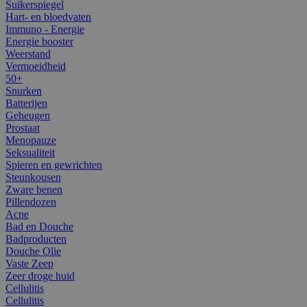
Suikerspiegel
Hart- en bloedvaten
Immuno - Energie
Energie booster
Weerstand
Vermoeidheid
50+
Snurken
Batterijen
Geheugen
Prostaat
Menopauze
Seksualiteit
Spieren en gewrichten
Steunkousen
Zware benen
Pillendozen
Acne
Bad en Douche
Badproducten
Douche Olie
Vaste Zeep
Zeer droge huid
Cellulitis
Cellulitis