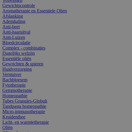
Volwassen
Gewichtscontrole
Aromatherapie en Essentiele Olien
Afslanking
Ademhaling
Anti-beet
Anti-haaruitval
Anti-Luizen
Bloedcirculatie
Complex - combinaties
Dagelijks welzijn
Essentiële oliën
Gewrichten & spieren
Huidverzorging
Verstuiver
Bachbloesem
Fytotherapie
Gemmotherapie
Homeopathie
Tubes Granules-Globuli
Tandpasta homeopathie
Micro-immunotherapie
Kruidenthee
Licht- en warmtetherapie
Oliën