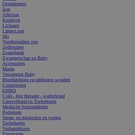
Oogpleisters
Zon
Aftersun
Kinderen
Lichaam
Lippen zon
Ski
Voorbereiding zon
Zelfbruiner
Zonnebank
Zwangerschap en Baby
Accessoires
Mama
Verzorging Baby
Bloedstelping en uitdrogen wonden
Compressen
EHBO
Cold - Hot therapie - warm/koud
Gipsverband en Toebehoren
Medische hulpmiddelen
Podologie
Steun- en inlegzolen en voeten
Toebehoren
Verbanddozen
Ergonomie