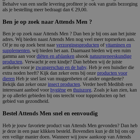
Behalve van een snelle levering profiteer je ook van gratis bezorging
als je bestelling meer bedraagt dan € 29,00.
Ben je op zoek naar Attends Men ?
Ben je op zoek naar Attends Men ? Dan ben je bij ons aan het juiste
adres. Wij bieden naast Attends Men nog veel meer topmerken aan.
Of je nu op zoek bent naar
verzorgingsproducten
of
vitaminen en
supplementen
, wij bieden het aan. Daarnaast bieden wij een ruim
gamma aan voor
diëten en afslanken
alsook
natuurgeneeskundige
producten
. Verwacht je een kindje? Dan hebben wij de juiste
artikelen voor je
zwangerschap en de baby
. Heb je een huisdier die
extra noden heeft? Kijk dan zeker eens bij onze
producten voor
dieren
Heb je snel last van muggenbeten of ander ongedierte?
Bekijk dan zeker onze
insect producten
. Verder heeft Medibib een
interessant aanbod voor
hygiëne
en
thuiszorg
. Zoals je kan zien, kan
je op allerlei gebieden bij ons terecht voor topproducten op het
gebied van gezondheid.
Bestel Attends Men snel en eenvoudig
Heb je jouw favoriete product van Attends Men gevonden? Dan heb
je deze in een paar klikken besteld. Bovendien kun je dit bij ons op
een veilige manier doen. Wanneer wij jouw aankoop van Attends