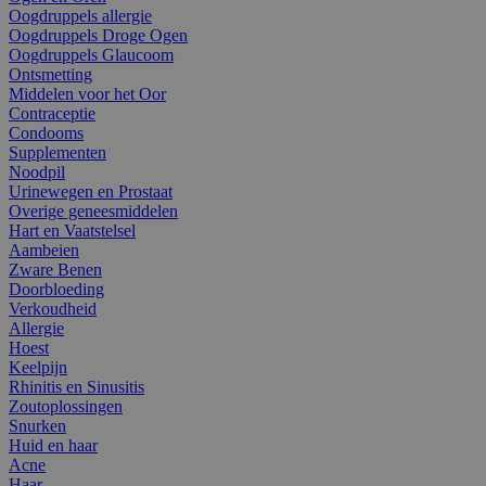
Oogdruppels allergie
Oogdruppels Droge Ogen
Oogdruppels Glaucoom
Ontsmetting
Middelen voor het Oor
Contraceptie
Condooms
Supplementen
Noodpil
Urinewegen en Prostaat
Overige geneesmiddelen
Hart en Vaatstelsel
Aambeien
Zware Benen
Doorbloeding
Verkoudheid
Allergie
Hoest
Keelpijn
Rhinitis en Sinusitis
Zoutoplossingen
Snurken
Huid en haar
Acne
Haar