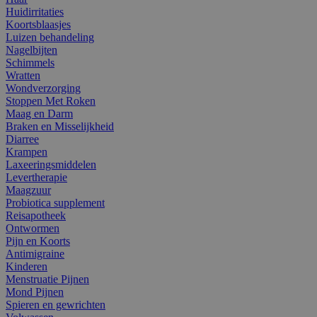
Huidirritaties
Koortsblaasjes
Luizen behandeling
Nagelbijten
Schimmels
Wratten
Wondverzorging
Stoppen Met Roken
Maag en Darm
Braken en Misselijkheid
Diarree
Krampen
Laxeeringsmiddelen
Levertherapie
Maagzuur
Probiotica supplement
Reisapotheek
Ontwormen
Pijn en Koorts
Antimigraine
Kinderen
Menstruatie Pijnen
Mond Pijnen
Spieren en gewrichten