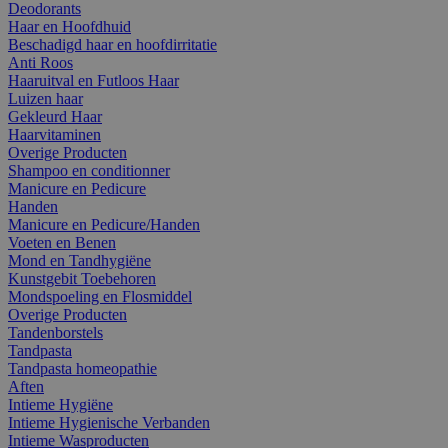
Deodorants
Haar en Hoofdhuid
Beschadigd haar en hoofdirritatie
Anti Roos
Haaruitval en Futloos Haar
Luizen haar
Gekleurd Haar
Haarvitaminen
Overige Producten
Shampoo en conditionner
Manicure en Pedicure
Handen
Manicure en Pedicure/Handen
Voeten en Benen
Mond en Tandhygiëne
Kunstgebit Toebehoren
Mondspoeling en Flosmiddel
Overige Producten
Tandenborstels
Tandpasta
Tandpasta homeopathie
Aften
Intieme Hygiëne
Intieme Hygienische Verbanden
Intieme Wasproducten