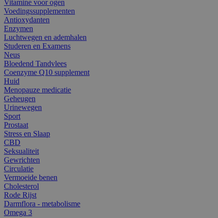
Vitamine voor ogen
Voedingssupplementen
Antioxydanten
Enzymen
Luchtwegen en ademhalen
Studeren en Examens
Neus
Bloedend Tandvlees
Coenzyme Q10 supplement
Huid
Menopauze medicatie
Geheugen
Urinewegen
Sport
Prostaat
Stress en Slaap
CBD
Seksualiteit
Gewrichten
Circulatie
Vermoeide benen
Cholesterol
Rode Rijst
Darmflora - metabolisme
Omega 3