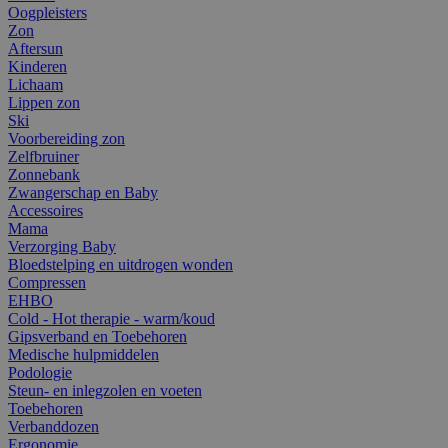
Oogpleisters
Zon
Aftersun
Kinderen
Lichaam
Lippen zon
Ski
Voorbereiding zon
Zelfbruiner
Zonnebank
Zwangerschap en Baby
Accessoires
Mama
Verzorging Baby
Bloedstelping en uitdrogen wonden
Compressen
EHBO
Cold - Hot therapie - warm/koud
Gipsverband en Toebehoren
Medische hulpmiddelen
Podologie
Steun- en inlegzolen en voeten
Toebehoren
Verbanddozen
Ergonomie