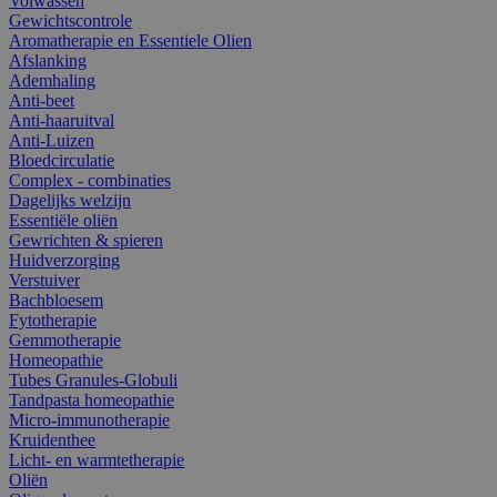
Volwassen
Gewichtscontrole
Aromatherapie en Essentiele Olien
Afslanking
Ademhaling
Anti-beet
Anti-haaruitval
Anti-Luizen
Bloedcirculatie
Complex - combinaties
Dagelijks welzijn
Essentiële oliën
Gewrichten & spieren
Huidverzorging
Verstuiver
Bachbloesem
Fytotherapie
Gemmotherapie
Homeopathie
Tubes Granules-Globuli
Tandpasta homeopathie
Micro-immunotherapie
Kruidenthee
Licht- en warmtetherapie
Oliën