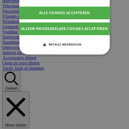
Insectenwerend
Tekentangen
Verzorging beten
ALLE COOKIES ACCEPTEREN
Vlooien en teken
Wondzorg dieren
Gemoed en stress dieren
ALLEEN NOODZAKELIJKE COOKIES ACCEPTEREN
Voeding
Spijsvertering
Supplementen dieren
DETAILS WEERGEVEN
Ontworming en parasieten
Spieren en gewrichten dieren
STRIKT NOODZAKELIJKE
Accessoires dieren
COOKIES
Ogen en oren dieren
Vacht, huid of pluimen
PRESTATIE COOKIES
TARGETING COOKIES
Zoeken
FUNCTIONELE COOKIES
Strikt noodzakelijke cookies
Menu sluiten