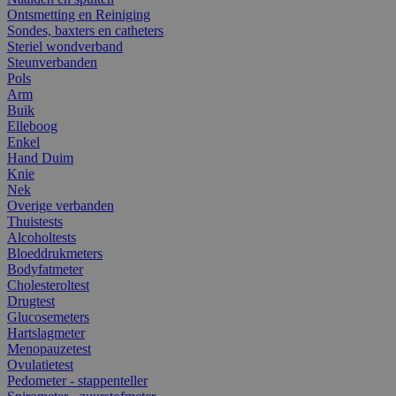
Ontsmetting en Reiniging
Sondes, baxters en catheters
Steriel wondverband
Steunverbanden
Pols
Arm
Buik
Elleboog
Enkel
Hand Duim
Knie
Nek
Overige verbanden
Thuistests
Alcoholtests
Bloeddrukmeters
Bodyfatmeter
Cholesteroltest
Drugtest
Glucosemeters
Hartslagmeter
Menopauzetest
Ovulatietest
Pedometer - stappenteller