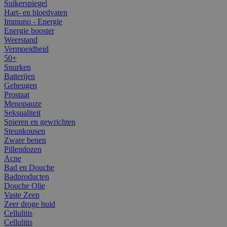
Suikerspiegel
Hart- en bloedvaten
Immuno - Energie
Energie booster
Weerstand
Vermoeidheid
50+
Snurken
Batterijen
Geheugen
Prostaat
Menopauze
Seksualiteit
Spieren en gewrichten
Steunkousen
Zware benen
Pillendozen
Acne
Bad en Douche
Badproducten
Douche Olie
Vaste Zeep
Zeer droge huid
Cellulitis
Cellulitis