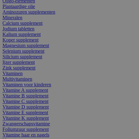
Oligo-elementen
Plantaardige olie
Aminozuren supplementen
Mineralen
Calcium supplement
Jodium tabletten
Kalium supplement
Koper supplement
Magnesium supplement
Selenium supplement
Silicium supplement
Ijzer supplement
Zink supplement
Vitaminen
Multivitaminen
Vitaminen voor kinderen
Vitamine A supplement
Vitamine B supplement
Vitamine C supplement
Vitamine D supplement
Vitamine E supplement
Vitamine K supplement
Zwangerschapsvitamine
Foliumzuur supplement
Vitamine haar en nagels