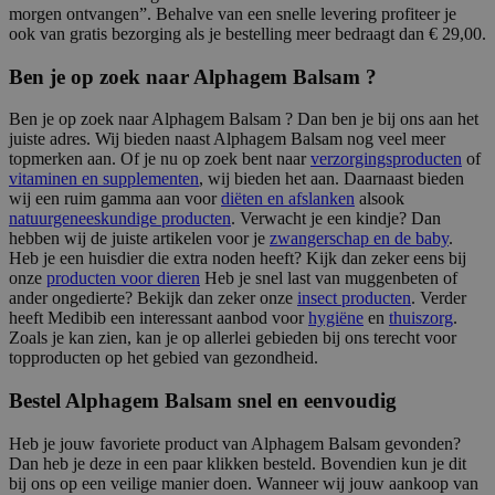
morgen ontvangen”. Behalve van een snelle levering profiteer je
ook van gratis bezorging als je bestelling meer bedraagt dan € 29,00.
Ben je op zoek naar Alphagem Balsam ?
Ben je op zoek naar Alphagem Balsam ? Dan ben je bij ons aan het
juiste adres. Wij bieden naast Alphagem Balsam nog veel meer
topmerken aan. Of je nu op zoek bent naar
verzorgingsproducten
of
vitaminen en supplementen
, wij bieden het aan. Daarnaast bieden
wij een ruim gamma aan voor
diëten en afslanken
alsook
natuurgeneeskundige producten
. Verwacht je een kindje? Dan
hebben wij de juiste artikelen voor je
zwangerschap en de baby
.
Heb je een huisdier die extra noden heeft? Kijk dan zeker eens bij
onze
producten voor dieren
Heb je snel last van muggenbeten of
ander ongedierte? Bekijk dan zeker onze
insect producten
. Verder
heeft Medibib een interessant aanbod voor
hygiëne
en
thuiszorg
.
Zoals je kan zien, kan je op allerlei gebieden bij ons terecht voor
topproducten op het gebied van gezondheid.
Bestel Alphagem Balsam snel en eenvoudig
Heb je jouw favoriete product van Alphagem Balsam gevonden?
Dan heb je deze in een paar klikken besteld. Bovendien kun je dit
bij ons op een veilige manier doen. Wanneer wij jouw aankoop van