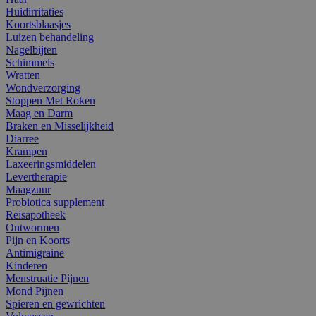
Huidirritaties
Koortsblaasjes
Luizen behandeling
Nagelbijten
Schimmels
Wratten
Wondverzorging
Stoppen Met Roken
Maag en Darm
Braken en Misselijkheid
Diarree
Krampen
Laxeeringsmiddelen
Levertherapie
Maagzuur
Probiotica supplement
Reisapotheek
Ontwormen
Pijn en Koorts
Antimigraine
Kinderen
Menstruatie Pijnen
Mond Pijnen
Spieren en gewrichten