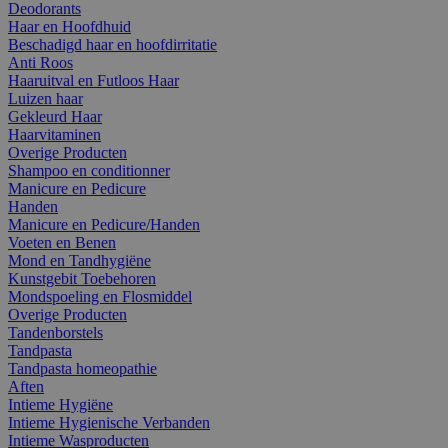
Deodorants
Haar en Hoofdhuid
Beschadigd haar en hoofdirritatie
Anti Roos
Haaruitval en Futloos Haar
Luizen haar
Gekleurd Haar
Haarvitaminen
Overige Producten
Shampoo en conditionner
Manicure en Pedicure
Handen
Manicure en Pedicure/Handen
Voeten en Benen
Mond en Tandhygiëne
Kunstgebit Toebehoren
Mondspoeling en Flosmiddel
Overige Producten
Tandenborstels
Tandpasta
Tandpasta homeopathie
Aften
Intieme Hygiëne
Intieme Hygienische Verbanden
Intieme Wasproducten