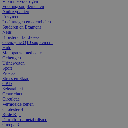
Vitamine voor ogen
Voedingssupplementen
Antioxydanten
Enzymen
Luchtwegen en ademhalen
Studeren en Examens
Neus
Bloedend Tandvlees
Coenzyme Q10 supplement
Huid
Menopauze medicatie
Geheugen
Urinewegen
Sport
Prostaat
Stress en Slaap
CBD
Seksualiteit
Gewrichten
Circulatie
Vermoeide benen
Cholesterol
Rode Rijst
Darmflora - metabolisme
Omega 3