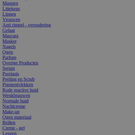
Mannen
Littekens
Lippen
Vrouwen
Anti rimpel - veroudering
Gelaat
Mascara
Masker
Nagels
Ogen
Parfum
Overige Producten
Serum
Psoriasis
Peeling en Scrub
Pigmentvlekken
Rode reactive huid
Wenkbrauwen
Normale huid
Nachtcreme
Make-up
Ogen materiaal
Brillen
Creme - gel
Lenzen