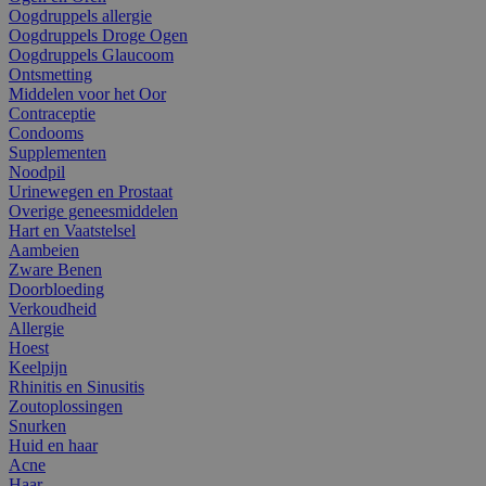
Oogdruppels allergie
Oogdruppels Droge Ogen
Oogdruppels Glaucoom
Ontsmetting
Middelen voor het Oor
Contraceptie
Condooms
Supplementen
Noodpil
Urinewegen en Prostaat
Overige geneesmiddelen
Hart en Vaatstelsel
Aambeien
Zware Benen
Doorbloeding
Verkoudheid
Allergie
Hoest
Keelpijn
Rhinitis en Sinusitis
Zoutoplossingen
Snurken
Huid en haar
Acne
Haar