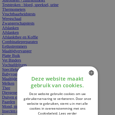
Spirometer - zuurstofmeter
Teststroken : bloed, speeksel, urine
Thermometers
Vruchtbaarheidstests
Weegschaal
Zwangerschapstests
Afslanken
Afslanken
Afslankthee en Koffie
Combinatiepreparaten
Eetlustremmers
Maaltijdvervanger
Platte Buik
Vet Binders
Vochtafdrijvers
Specifieke Voeding
Babyvoeding
Deze website maakt
Maaltijden
Melken
gebruik van cookies.
DUTCH
Thee
Diergeneesmiddelen
Deze website gebruikt cookies om uw
FRENCH
Duiven en vogels
gebruikerservaring te verbeteren. Door onze
Paarden
website te gebruiken, stemt u in met alle
ENGLISH
Mond, muil of snavel
cookies in overeenstemming met ons
Insecten dieren
Cookiebeleid.
Lees verder