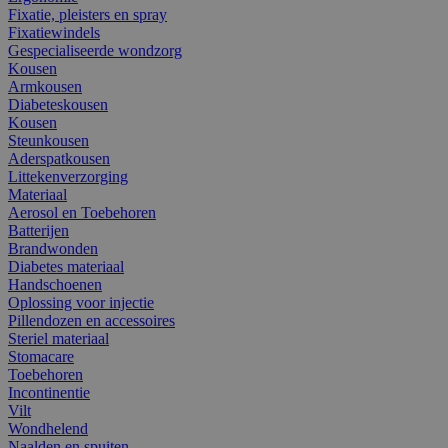
Fixatie, pleisters en spray
Fixatiewindels
Gespecialiseerde wondzorg
Kousen
Armkousen
Diabeteskousen
Kousen
Steunkousen
Aderspatkousen
Littekenverzorging
Materiaal
Aerosol en Toebehoren
Batterijen
Brandwonden
Diabetes materiaal
Handschoenen
Oplossing voor injectie
Pillendozen en accessoires
Steriel materiaal
Stomacare
Toebehoren
Incontinentie
Vilt
Wondhelend
Naalden en spuiten